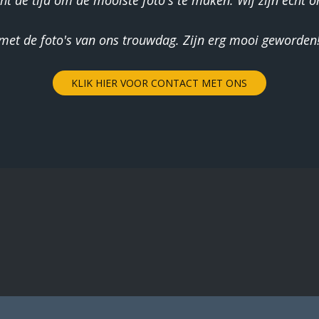
t de tijd om de mooiste foto's te maken. Wij zijn echt on
j met de foto's van ons trouwdag. Zijn erg mooi geworden!
KLIK HIER VOOR CONTACT MET ONS