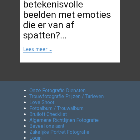
betekenisvolle
beelden met emoties
die er van af
spatten?...
Lees meer …
Onze Fotografie Diensten
Trouwfotografie Prijzen / Tarieven
Love Shoot
Fotoalbum / Trouwalbum
Bruiloft Checklist
Algemene Richtlijnen Fotografie
Beveel ons aan!
Zakelijke Portret Fotografie
Login