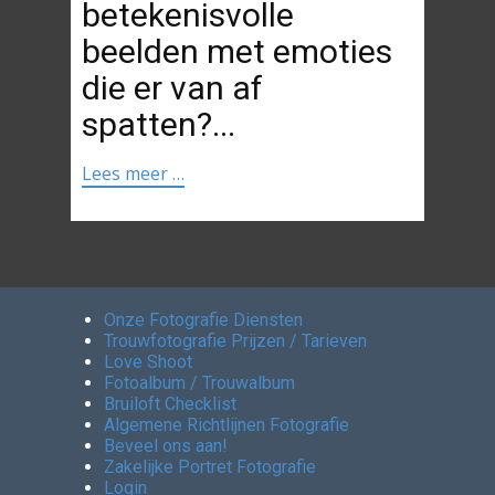
betekenisvolle
beelden met emoties
die er van af
spatten?...
Lees meer …
Onze Fotografie Diensten
Trouwfotografie Prijzen / Tarieven
Love Shoot
Fotoalbum / Trouwalbum
Bruiloft Checklist
Algemene Richtlijnen Fotografie
Beveel ons aan!
Zakelijke Portret Fotografie
Login