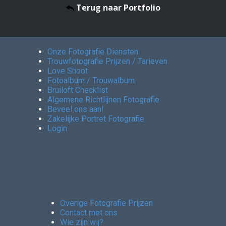
Terug naar Portfolio
Onze Fotografie Diensten
Trouwfotografie Prijzen / Tarieven
Love Shoot
Fotoalbum / Trouwalbum
Bruiloft Checklist
Algemene Richtlijnen Fotografie
Beveel ons aan!
Zakelijke Portret Fotografie
Login
Overige Fotografie Prijzen
Contact met ons
Wie zijn wij?