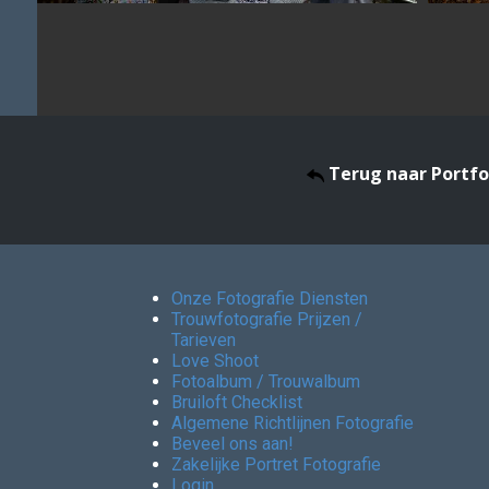
Terug naar Portfo
Onze Fotografie Diensten
Trouwfotografie Prijzen /
Tarieven
Love Shoot
Fotoalbum / Trouwalbum
Bruiloft Checklist
Algemene Richtlijnen Fotografie
Beveel ons aan!
Zakelijke Portret Fotografie
Login