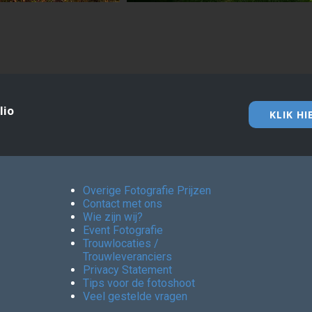
lio
KLIK H
Overige Fotografie Prijzen
Contact met ons
Wie zijn wij?
Event Fotografie
Trouwlocaties /
Trouwleveranciers
Privacy Statement
Tips voor de fotoshoot
Veel gestelde vragen