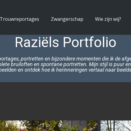
Trouwreportages
Zwangerschap
Wie zijn wij?
Raziëls Portfolio
eportages, portretten en bijzondere momenten die ik de afg
lete b​ruiloften en spontane portretten. Mijn stijl is puur
eelden en ontdek hoe ik herinneringen vertaal naar beelde