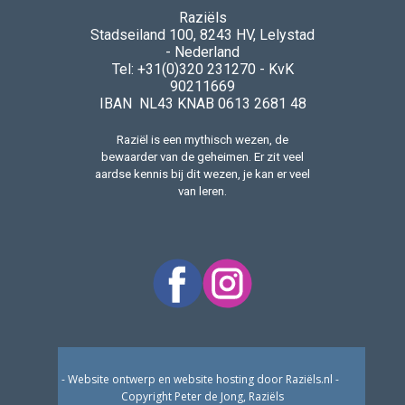
Raziëls
Stadseiland 100, 8243 HV, Lelystad
- Nederland
Tel: +31(0)320 231270 - KvK
90211669
IBAN NL43 KNAB 0613 2681 48
Raziël is een mythisch wezen, de
bewaarder van de geheimen. Er zit veel
aardse kennis bij dit wezen, je kan er veel
van leren.
- Website ontwerp en website hosting door Raziëls.nl -
Copyright Peter de Jong, Raziëls