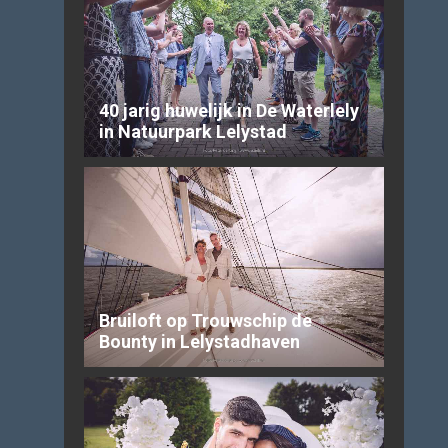
40 jarig huwelijk in De Waterlely
in Natuurpark Lelystad
Bruiloft op Trouwschip de
Bounty in Lelystadhaven