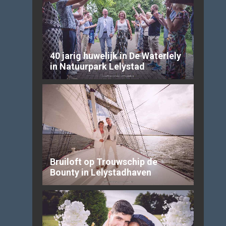
40 jarig huwelijk in De Waterlely
in Natuurpark Lelystad
Bruiloft op Trouwschip de
Bounty in Lelystadhaven