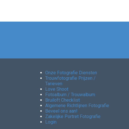
Onze Fotografie Diensten
Trouwfotografie Prijzen /
Tarieven
Love Shoot
Fotoalbum / Trouwalbum
Bruiloft Checklist
Algemene Richtlijnen Fotografie
Beveel ons aan!
Zakelijke Portret Fotografie
Login