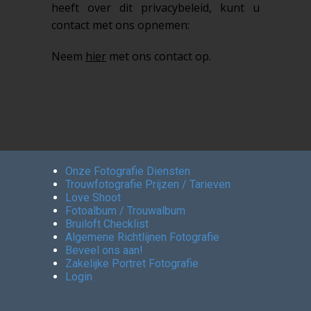
heeft over dit privacybeleid, kunt u
contact met ons opnemen:
Neem
hier
met ons contact op.
Onze Fotografie Diensten
Trouwfotografie Prijzen / Tarieven
Love Shoot
Fotoalbum / Trouwalbum
Bruiloft Checklist
Algemene Richtlijnen Fotografie
Beveel ons aan!
Zakelijke Portret Fotografie
Login