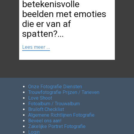
betekenisvolle
beelden met emoties
die er van af
spatten?...
Lees meer …
Onze Fotografie Diensten
Trouwfotografie Prijzen / Tarieven
Love Shoot
Fotoalbum / Trouwalbum
Bruiloft Checklist
Algemene Richtlijnen Fotografie
Beveel ons aan!
Zakelijke Portret Fotografie
Login