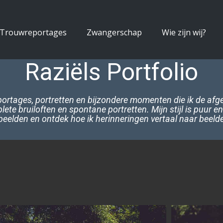
Trouwreportages
Zwangerschap
Wie zijn wij?
Raziëls Portfolio
eportages, portretten en bijzondere momenten die ik de afg
lete b​ruiloften en spontane portretten. Mijn stijl is puur
eelden en ontdek hoe ik herinneringen vertaal naar beelde